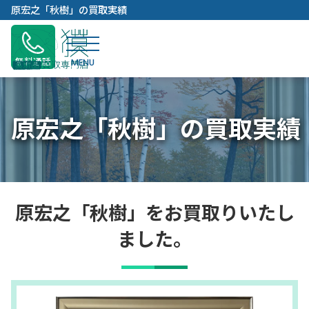
内
原宏之「秋樹」の買取実績
容
を
ス
無料通話
キ
ッ
プ
原宏之「秋樹」の買取実績
原宏之「秋樹」をお買取りいたし
ました。