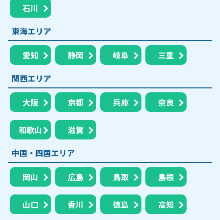
石川
東海エリア
愛知
静岡
岐阜
三重
関西エリア
大阪
京都
兵庫
奈良
和歌山
滋賀
中国・四国エリア
岡山
広島
鳥取
島根
山口
香川
徳島
高知