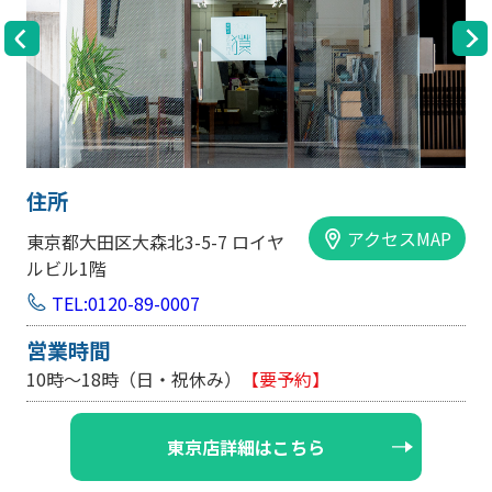
住所
アクセスMAP
区大森北3-5-7 ロイヤ
大阪市中央区内
階
手前ビル103
120-89-0007
TEL:0120-
間
営業時間
18時（日・祝休み）
【要予約】
10時～18時
東京店詳細はこちら