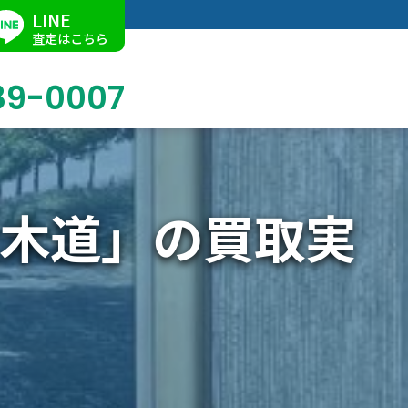
LINE
査定はこちら
89-0007
木道」の買取実
ブログ
掛軸買取
店舗での買取
名古屋店
求人情報
陶磁器・陶器買取
催事買取
Facebook
美術品・古美術品買取
ジュエリー・ウォッチ買取