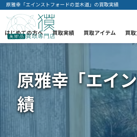
原雅幸「エインストフォードの並木道」の買取実績
はじめての方へ
買取実績
買取アイテム
買取
原雅幸「エイン
初めての美術品売却
絵画買取
3つの買取方法
東京店
会社概要
骨董品買取
宅配・郵送買取
消費者志向自主宣言
YOUTUBE
績
西洋アンティーク買取
時価評価サービス
中国骨董品買取