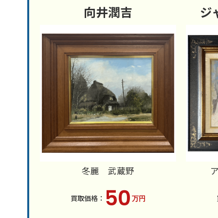
向井潤吉
ジ
冬麗 武蔵野
50
万円