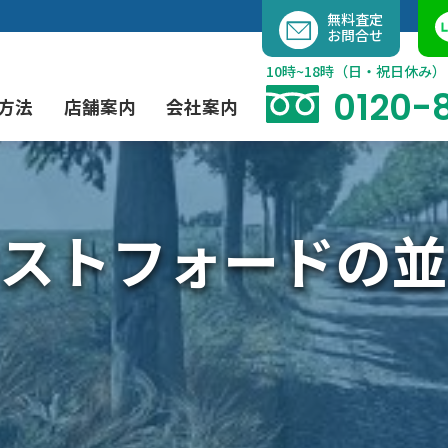
内
無料査定
お問合せ
容
を
10時~18時（日・祝日休み）
ス
0120-
方法
店舗案内
会社案内
キ
ッ
プ
ストフォードの並
よくあるご質問
現代アート買取
出張買取（無料）
大阪店
当社の特徴
茶道具買取
業者間オークション出品代行
instagram
彫刻・ブロンズ買取
工芸品買取