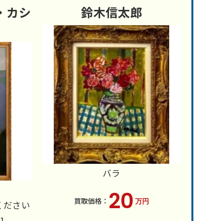
・カシ
鈴木信太郎
バラ
20
万円
ください
1