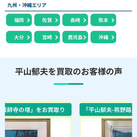
九州・沖縄エリア
福岡
佐賀
長崎
熊本
大分
宮崎
鹿児島
沖縄
平山郁夫を買取のお客様の声
「平山郁夫-熊野路 那智の滝」
をお買取り