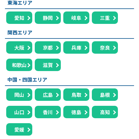
東海エリア
愛知
静岡
岐阜
三重
関西エリア
大阪
京都
兵庫
奈良
和歌山
滋賀
中国・四国エリア
岡山
広島
鳥取
島根
山口
香川
徳島
高知
愛媛