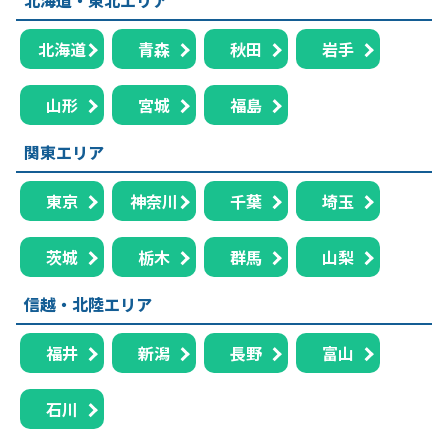
北海道
青森
秋田
岩手
山形
宮城
福島
関東エリア
東京
神奈川
千葉
埼玉
茨城
栃木
群馬
山梨
信越・北陸エリア
福井
新潟
長野
富山
石川