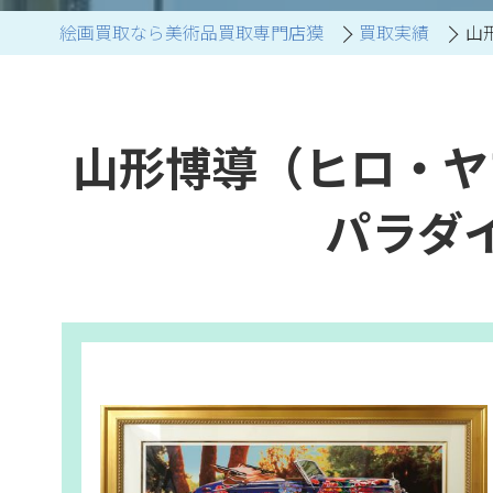
絵画買取なら美術品買取専門店獏
買取実績
山
ブランド家具買取
山形博導（ヒロ・ヤ
パラダ