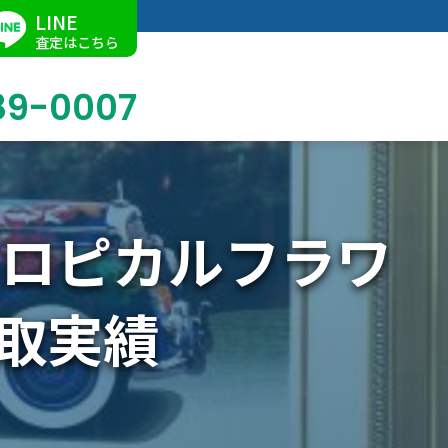
LINE
査定はこちら
89-0007
トロピカルフラワ
ブログ
掛軸買取
店舗での買取
名古屋店
求人情報
陶磁器・陶器買取
催事買取
Facebook
取実績
美術品・古美術品買取
ジュエリー・ウォッチ買取