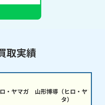
買取実績
ヤマガ
山形博導（ヒロ・ヤマガ
山形
タ）