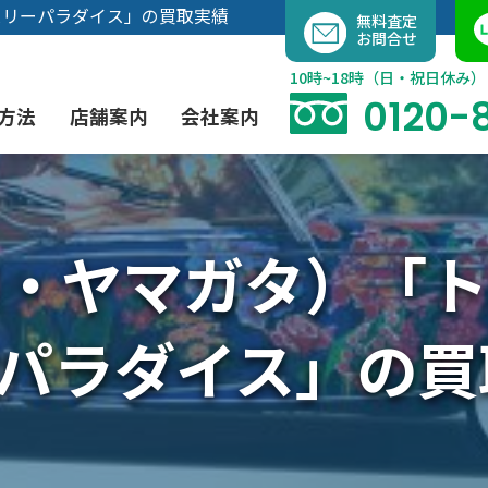
内
スリーパラダイス」の買取実績
無料査定
お問合せ
容
を
10時~18時（日・祝日休み）
ス
0120-
方法
店舗案内
会社案内
キ
ッ
プ
・ヤマガタ）「
よくあるご質問
現代アート買取
出張買取（無料）
大阪店
当社の特徴
茶道具買取
業者間オークション出品代行
instagram
パラダイス」の買
彫刻・ブロンズ買取
工芸品買取