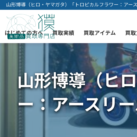
山形博導（ヒロ・ヤマガタ）「トロピカルフラワー：アー
はじめての方へ
買取実績
買取アイテム
買取
山形博導（ヒロ
初めての美術品売却
絵画買取
3つの買取方法
東京店
会社概要
骨董品買取
宅配・郵送買取
消費者志向自主宣言
YOUTUBE
ー：アースリー
西洋アンティーク買取
時価評価サービス
中国骨董品買取