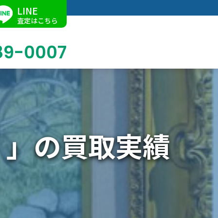
LINE
査定はこちら
89-0007
ブログ
掛軸買取
店舗での買取
名古屋店
求人情報
）」の買取実績
陶磁器・陶器買取
催事買取
Facebook
美術品・古美術品買取
ジュエリー・ウォッチ買取