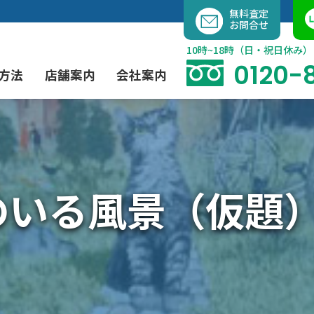
内
無料査定
お問合せ
容
を
10時~18時（日・祝日休み）
ス
0120-
方法
店舗案内
会社案内
キ
ッ
プ
よくあるご質問
現代アート買取
出張買取（無料）
大阪店
当社の特徴
のいる風景（仮題
茶道具買取
業者間オークション出品代行
instagram
彫刻・ブロンズ買取
工芸品買取