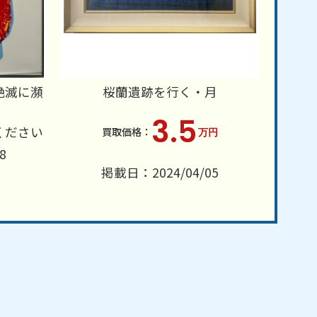
絶滅に瀕
桜蘭遺跡を行く・月
3.5
ください
万円
8
掲載日：2024/04/05