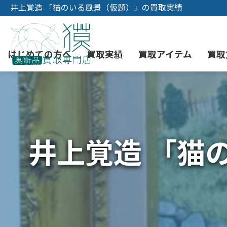
井上覚造 「猫のいる風景（仮題）」の買取実績
はじめての方へ
買取実績
買取アイテム
買取
初めての美術品売却
絵画買取
3つの買取方法
東京店
会社概要
井上覚造 「猫
骨董品買取
宅配・郵送買取
消費者志向自主宣言
YOUTUBE
西洋アンティーク買取
時価評価サービス
中国骨董品買取