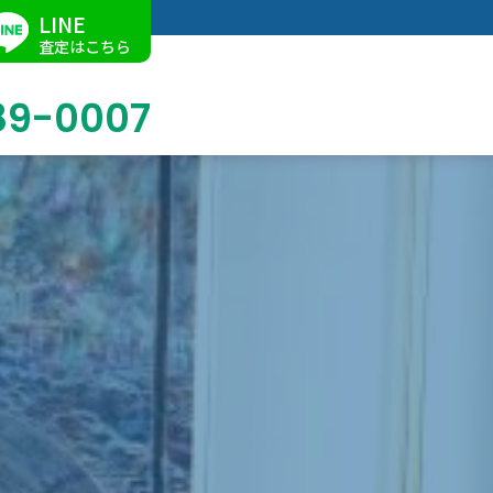
LINE
査定はこちら
89-0007
ブログ
掛軸買取
店舗での買取
名古屋店
求人情報
陶磁器・陶器買取
催事買取
Facebook
美術品・古美術品買取
ジュエリー・ウォッチ買取