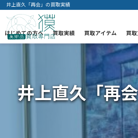
井上直久「再会」の買取実績
はじめての方へ
買取実績
買取アイテム
買取
初めての美術品売却
絵画買取
3つの買取方法
東京店
会社概要
井上直久「再会
骨董品買取
宅配・郵送買取
消費者志向自主宣言
YOUTUBE
西洋アンティーク買取
時価評価サービス
中国骨董品買取