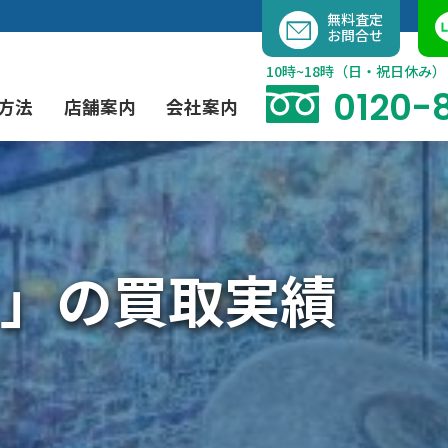
内
無料査定
お問合せ
容
を
10時~18時（日・祝日休み）
ス
0120-
方法
店舗案内
会社案内
キ
ッ
プ
よくあるご質問
現代アート買取
出張買取（無料）
大阪店
当社の特徴
」の買取実績
茶道具買取
業者間オークション出品代行
instagram
彫刻・ブロンズ買取
工芸品買取