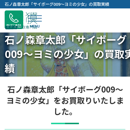
内
石ノ森章太郎「サイボーグ009～ヨミの少女」の買取実績
容
を
ス
無料通話
キ
石ノ森章太郎「サイボーグ
ッ
プ
009～ヨミの少女」の買取
績
石ノ森章太郎「サイボーグ009～
ヨミの少女」をお買取りいたしま
した。