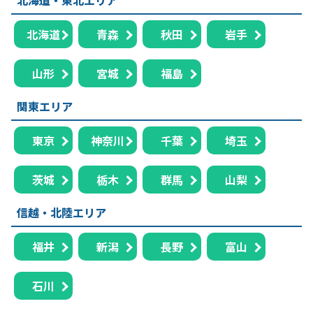
北海道
青森
秋田
岩手
山形
宮城
福島
関東エリア
東京
神奈川
千葉
埼玉
茨城
栃木
群馬
山梨
信越・北陸エリア
福井
新潟
長野
富山
石川