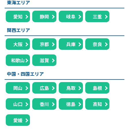
東海エリア
愛知
静岡
岐阜
三重
関西エリア
大阪
京都
兵庫
奈良
和歌山
滋賀
中国・四国エリア
岡山
広島
鳥取
島根
山口
香川
徳島
高知
愛媛