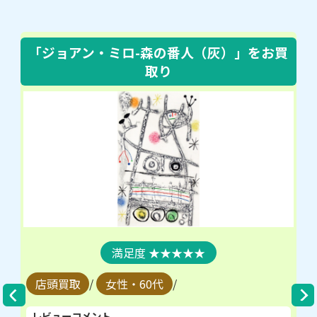
「ジョアン・ミロ-森の番人（灰）」
をお買
取り
★★★★★
店頭買取
/
女性・60代
/
レビューコメント