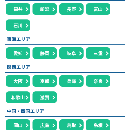
福井
新潟
長野
富山
石川
東海エリア
愛知
静岡
岐阜
三重
関西エリア
大阪
京都
兵庫
奈良
和歌山
滋賀
中国・四国エリア
岡山
広島
鳥取
島根