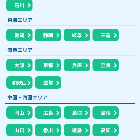
石川
東海エリア
愛知
静岡
岐阜
三重
関西エリア
大阪
京都
兵庫
奈良
和歌山
滋賀
中国・四国エリア
岡山
広島
鳥取
島根
山口
香川
徳島
高知