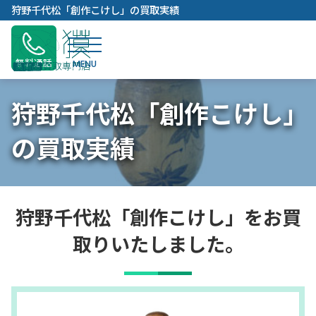
内
狩野千代松「創作こけし」の買取実績
容
を
ス
無料通話
キ
ッ
狩野千代松「創作こけし」
プ
の買取実績
狩野千代松「創作こけし」をお買
取りいたしました。