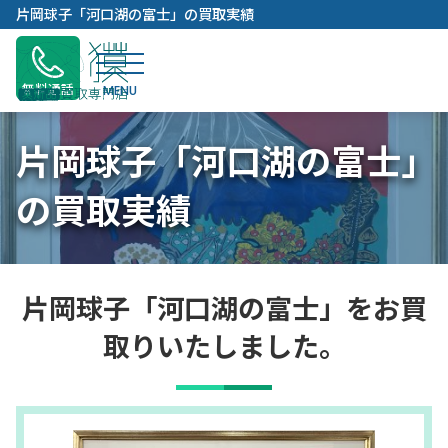
内
片岡球子「河口湖の富士」の買取実績
容
を
ス
無料通話
キ
ッ
片岡球子「河口湖の富士」
プ
の買取実績
片岡球子「河口湖の富士」をお買
取りいたしました。