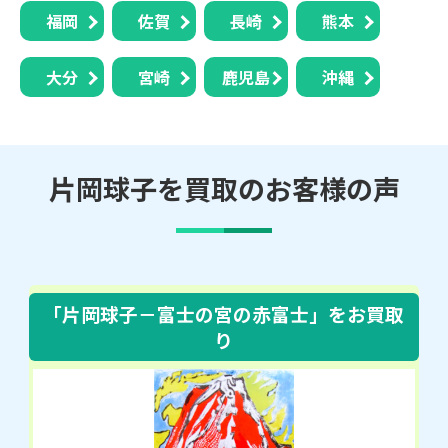
福岡
佐賀
長崎
熊本
大分
宮崎
鹿児島
沖縄
片岡球子を買取のお客様の声
「片岡球子－富士の宮の赤富士」
をお買取
り