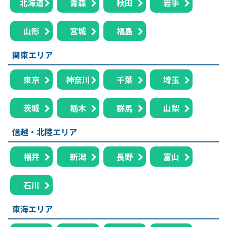
北海道
青森
秋田
岩手
山形
宮城
福島
関東エリア
東京
神奈川
千葉
埼玉
茨城
栃木
群馬
山梨
信越・北陸エリア
福井
新潟
長野
富山
石川
東海エリア