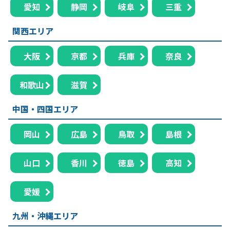
愛知
静岡
岐阜
三重
関西エリア
大阪
京都
兵庫
奈良
和歌山
滋賀
中国・四国エリア
岡山
広島
鳥取
島根
山口
香川
徳島
高知
愛媛
九州・沖縄エリア