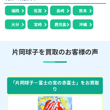
福岡
佐賀
長崎
熊本
大分
宮崎
鹿児島
沖縄
片岡球子を買取のお客様の声
「片岡球子－富士の宮の赤富士」
をお買取
り