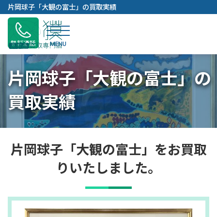
内
片岡球子「大観の富士」の買取実績
容
を
ス
無料通話
キ
ッ
片岡球子「大観の富士」の
プ
買取実績
片岡球子「大観の富士」をお買取
りいたしました。