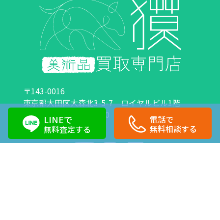
〒143-0016
東京都大田区大森北3-5-7 ロイヤルビル1階
営業時間：10:00～18:00 定休日：日曜日・祝日
LINEで
電話で
0120-89-0007
03-6423-1033
無料相談する
無料査定する
Copyright©株式会社獏 All Right Reserved.