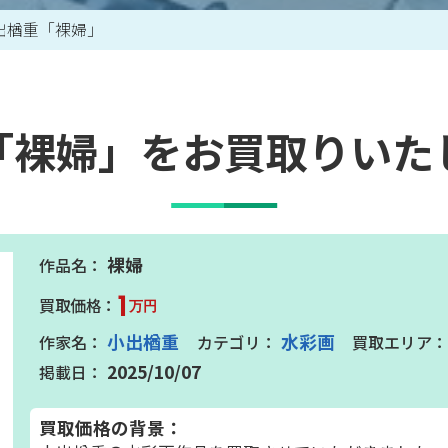
出楢重「裸婦」
買取アイテム一覧はこちら
「裸婦」をお買取りいた
裸婦
1
万円
小出楢重
水彩画
2025/10/07
買取価格の背景：