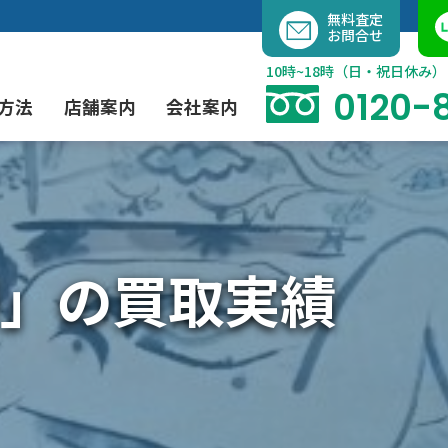
内
無料査定
お問合せ
容
を
10時~18時（日・祝日休み）
ス
0120-
方法
店舗案内
会社案内
キ
ッ
プ
よくあるご質問
現代アート買取
出張買取（無料）
大阪店
当社の特徴
」の買取実績
茶道具買取
業者間オークション出品代行
instagram
彫刻・ブロンズ買取
工芸品買取