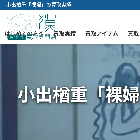
小出楢重「裸婦」の買取実績
はじめての方へ
買取実績
買取アイテム
買取
初めての美術品売却
絵画買取
3つの買取方法
東京店
会社概要
小出楢重「裸婦
骨董品買取
宅配・郵送買取
消費者志向自主宣言
YOUTUBE
西洋アンティーク買取
時価評価サービス
中国骨董品買取