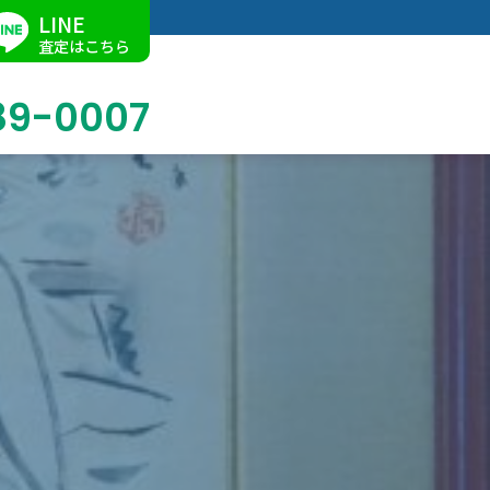
LINE
査定はこちら
89-0007
ブログ
掛軸買取
店舗での買取
名古屋店
求人情報
陶磁器・陶器買取
催事買取
Facebook
美術品・古美術品買取
ジュエリー・ウォッチ買取