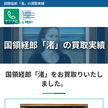
内
国領経郎「渚」の買取実績
容
を
ス
無料通話
キ
ッ
プ
国領経郎「渚」の買取実績
国領経郎「渚」をお買取りいたし
ました。