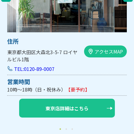
住所
AP
アクセスMAP
大阪市中央区内平野町1-1-5 西大
手前ビル103号
TEL:0120-89-0007
営業時間
10時～18時（日・祝休み/土曜は不定休）
【要予約】
大阪店詳細はこちら