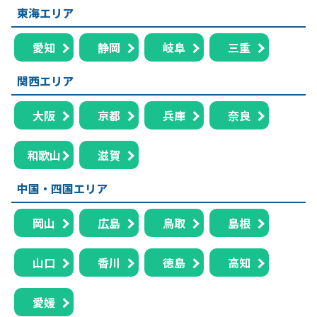
東海エリア
愛知
静岡
岐阜
三重
関西エリア
大阪
京都
兵庫
奈良
和歌山
滋賀
中国・四国エリア
岡山
広島
鳥取
島根
山口
香川
徳島
高知
愛媛