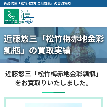
内
近藤悠三「松竹梅赤地金彩瓢瓶」の買取実績
容
を
ス
無料通話
キ
ッ
近藤悠三「松竹梅赤地金彩
プ
瓢瓶」の買取実績
近藤悠三「松竹梅赤地金彩瓢瓶」
をお買取りいたしました。