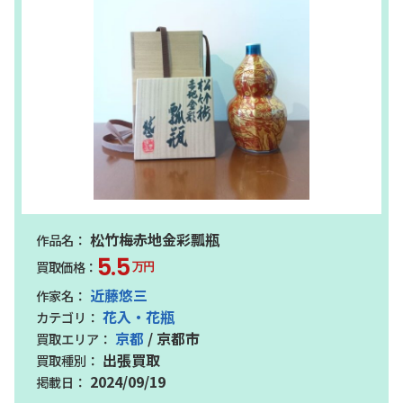
松竹梅赤地金彩瓢瓶
5.5
万円
近藤悠三
花入・花瓶
京都
/ 京都市
出張買取
2024/09/19