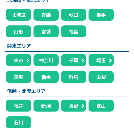
北海道
青森
秋田
岩手
山形
宮城
福島
関東エリア
東京
神奈川
千葉
埼玉
茨城
栃木
群馬
山梨
信越・北陸エリア
福井
新潟
長野
富山
石川