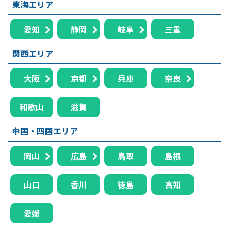
東海エリア
愛知
静岡
岐阜
三重
関西エリア
大阪
京都
兵庫
奈良
和歌山
滋賀
中国・四国エリア
岡山
広島
鳥取
島根
山口
香川
徳島
高知
愛媛