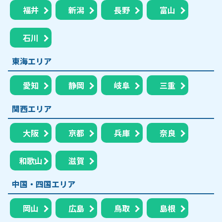
福井
新潟
長野
富山
石川
東海エリア
愛知
静岡
岐阜
三重
関西エリア
大阪
京都
兵庫
奈良
和歌山
滋賀
中国・四国エリア
岡山
広島
鳥取
島根