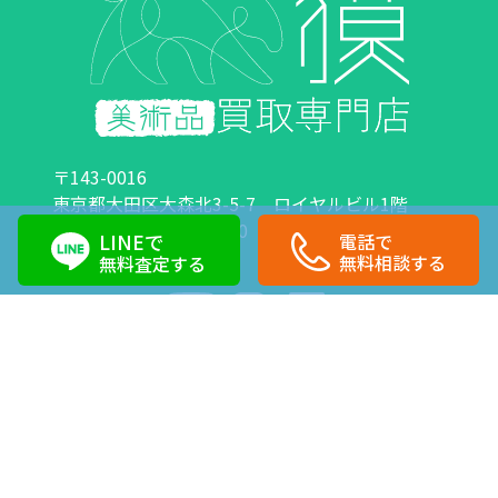
〒143-0016
東京都大田区大森北3-5-7 ロイヤルビル1階
営業時間：10:00～18:00 定休日：日曜日・祝日
LINEで
電話で
0120-89-0007
03-6423-1033
無料相談する
無料査定する
Copyright©株式会社獏 All Right Reserved.