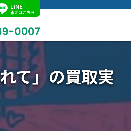
LINE
査定はこちら
89-0007
れて」の買取実
ブログ
掛軸買取
店舗での買取
名古屋店
求人情報
陶磁器・陶器買取
催事買取
Facebook
美術品・古美術品買取
ジュエリー・ウォッチ買取