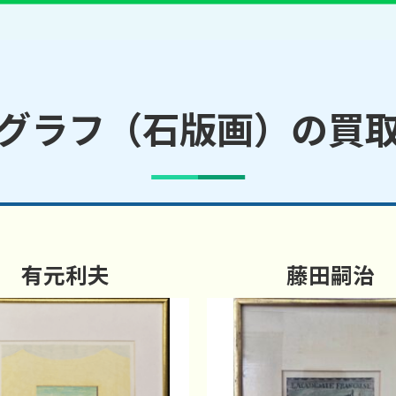
グラフ（石版画）の買
有元利夫
藤田嗣治