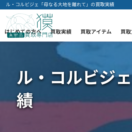
ル・コルビジェ「母なる大地を離れて」の買取実績
はじめての方へ
買取実績
買取アイテム
買取
ル・コルビジェ
初めての美術品売却
絵画買取
3つの買取方法
東京店
会社概要
骨董品買取
宅配・郵送買取
消費者志向自主宣言
YOUTUBE
績
西洋アンティーク買取
時価評価サービス
中国骨董品買取