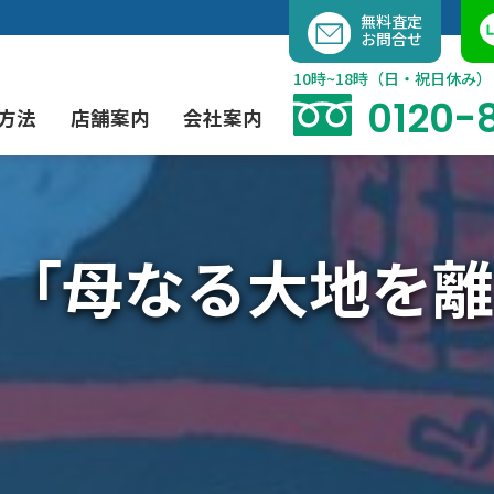
内
無料査定
お問合せ
容
を
10時~18時（日・祝日休み）
ス
0120-
方法
店舗案内
会社案内
キ
ッ
プ
「母なる大地を離
よくあるご質問
現代アート買取
出張買取（無料）
大阪店
当社の特徴
茶道具買取
業者間オークション出品代行
instagram
彫刻・ブロンズ買取
工芸品買取