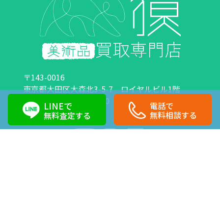
〒143-0016
東京都大田区大森北3-5-7 ロイヤルビル1階
営業時間：10:00～18:00 定休日：日曜日・祝日
LINEで
電話で
0120-89-0007
03-6423-1033
無料相談する
無料査定する
Copyright©株式会社獏 All Right Reserved.