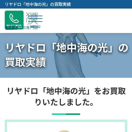
内
リヤドロ「地中海の光」の買取実績
容
を
ス
無料通話
キ
ッ
リヤドロ「地中海の光」の
プ
買取実績
リヤドロ「地中海の光」をお買取
りいたしました。