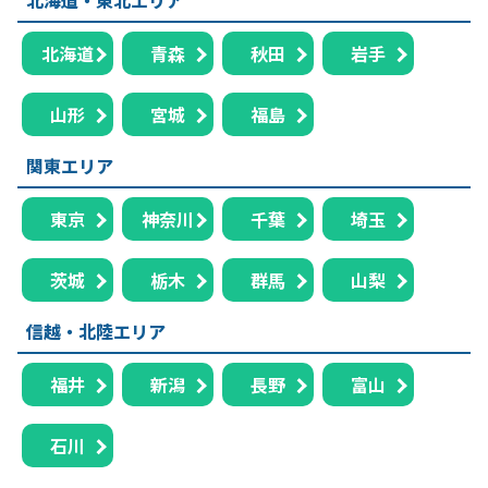
北海道
青森
秋田
岩手
山形
宮城
福島
関東エリア
東京
神奈川
千葉
埼玉
茨城
栃木
群馬
山梨
信越・北陸エリア
福井
新潟
長野
富山
石川