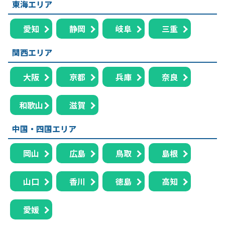
東海エリア
愛知
静岡
岐阜
三重
関西エリア
大阪
京都
兵庫
奈良
和歌山
滋賀
中国・四国エリア
岡山
広島
鳥取
島根
山口
香川
徳島
高知
愛媛