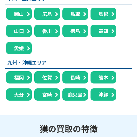
岡山
広島
鳥取
島根
山口
香川
徳島
高知
愛媛
九州・沖縄エリア
福岡
佐賀
長崎
熊本
大分
宮崎
鹿児島
沖縄
獏の買取の特徴