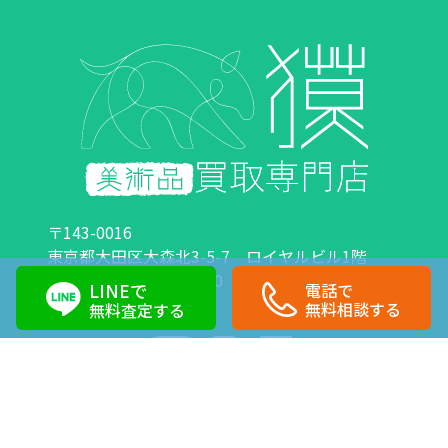
〒143-0016
東京都大田区大森北3-5-7 ロイヤルビル1階
営業時間：10:00～18:00 定休日：日曜日・祝日
LINEで
電話で
0120-89-0007
03-6423-1033
無料相談する
無料査定する
Copyright©株式会社獏 All Right Reserved.