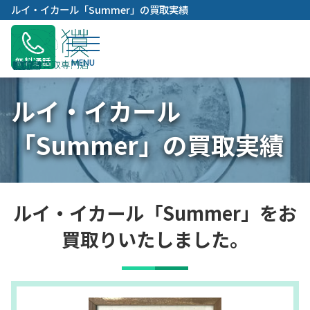
内
ルイ・イカール「Summer」の買取実績
容
を
ス
無料通話
キ
ッ
ルイ・イカール
プ
「Summer」の買取実績
ルイ・イカール「Summer」をお
買取りいたしました。