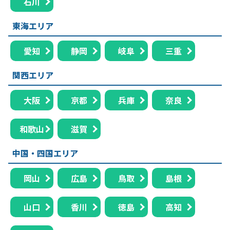
石川
東海エリア
愛知
静岡
岐阜
三重
関西エリア
大阪
京都
兵庫
奈良
和歌山
滋賀
中国・四国エリア
岡山
広島
鳥取
島根
山口
香川
徳島
高知