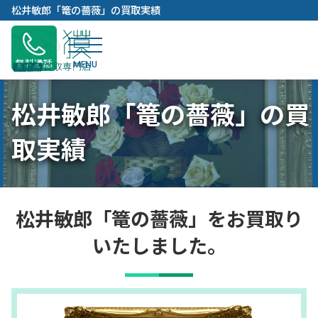
内
松井敏郎「篭の薔薇」の買取実績
容
を
ス
無料通話
キ
ッ
松井敏郎「篭の薔薇」の買
プ
取実績
松井敏郎「篭の薔薇」をお買取り
いたしました。