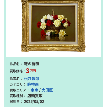
篭の薔薇
3
万円
松井敏郎
静物画
東京
/
大田区
店頭買取
2025/05/02