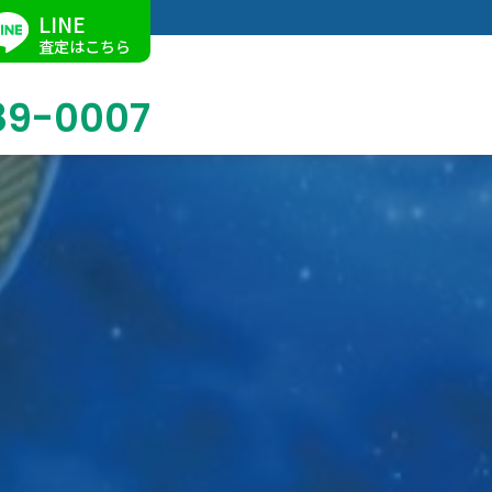
LINE
査定はこちら
89-0007
ブログ
掛軸買取
店舗での買取
名古屋店
求人情報
陶磁器・陶器買取
催事買取
Facebook
美術品・古美術品買取
ジュエリー・ウォッチ買取