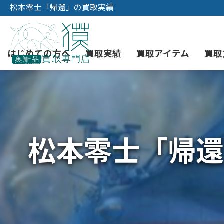
松本零士「帰還」の買取実績
はじめての方へ
買取実績
買取アイテム
買取
初めての美術品売却
絵画買取
3つの買取方法
東京店
会社概要
松本零士「帰還
骨董品買取
宅配・郵送買取
消費者志向自主宣言
YOUTUBE
西洋アンティーク買取
時価評価サービス
中国骨董品買取