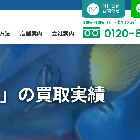
内
無料査定
お問合せ
容
を
10時~18時（日・祝日休み）
ス
0120-
方法
店舗案内
会社案内
キ
ッ
プ
よくあるご質問
現代アート買取
出張買取（無料）
大阪店
当社の特徴
」の買取実績
茶道具買取
業者間オークション出品代行
instagram
彫刻・ブロンズ買取
工芸品買取