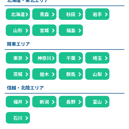
北海道
青森
秋田
岩手
山形
宮城
福島
関東エリア
東京
神奈川
千葉
埼玉
茨城
栃木
群馬
山梨
信越・北陸エリア
福井
新潟
長野
富山
石川