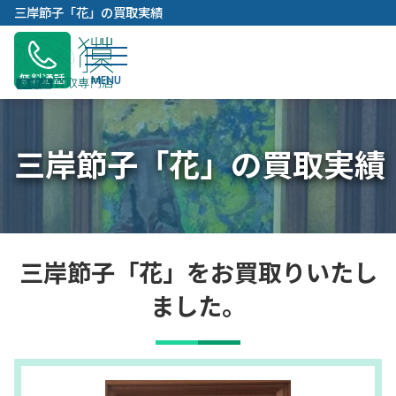
内
三岸節子「花」の買取実績
容
を
ス
無料通話
キ
ッ
プ
三岸節子「花」の買取実績
三岸節子「花」をお買取りいたし
ました。