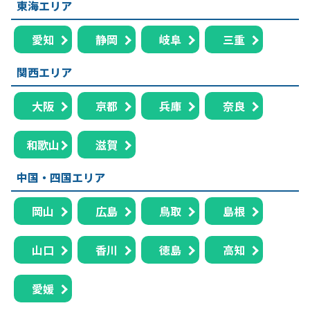
東海エリア
愛知
静岡
岐阜
三重
関西エリア
大阪
京都
兵庫
奈良
和歌山
滋賀
中国・四国エリア
岡山
広島
鳥取
島根
山口
香川
徳島
高知
愛媛