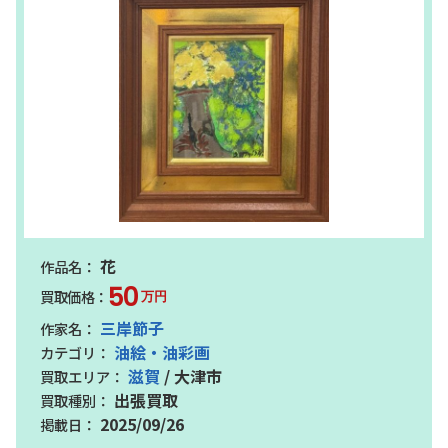
花
50
万円
三岸節子
油絵・油彩画
滋賀
/ 大津市
出張買取
2025/09/26