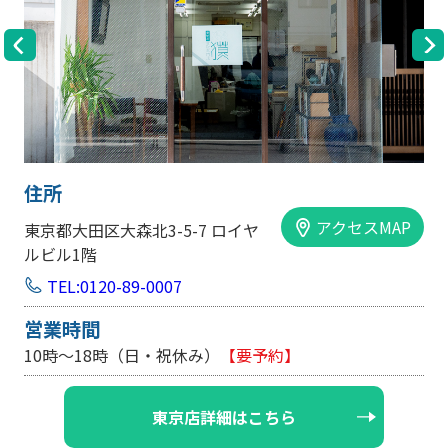
住所
アクセスMAP
大田区大森北3-5-7 ロイヤ
大阪市中央
ル1階
手前ビル1
EL:0120-89-0007
TEL:0
時間
営業時
時～18時（日・祝休み）
【要予約】
10時～1
東京店詳細はこちら