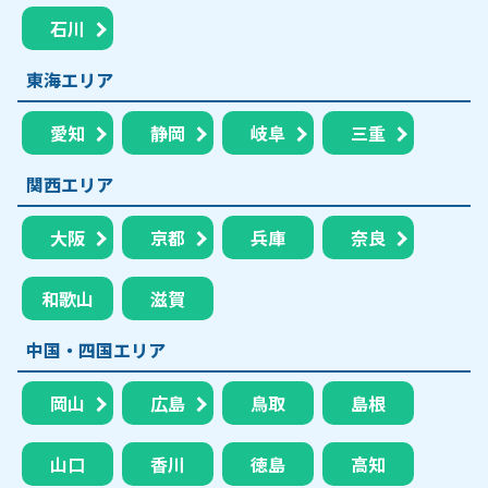
石川
東海エリア
愛知
静岡
岐阜
三重
関西エリア
大阪
京都
兵庫
奈良
和歌山
滋賀
中国・四国エリア
岡山
広島
鳥取
島根
山口
香川
徳島
高知