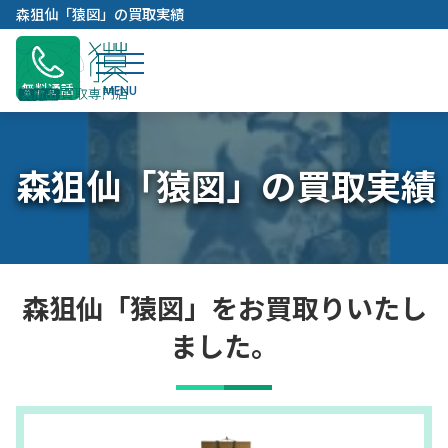
内
森狙仙「猿図」の買取実績
容
を
ス
無料通話
キ
ッ
プ
森狙仙「猿図」の買取実績
森狙仙「猿図」をお買取りいたし
ました。