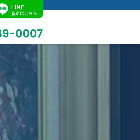
LINE
査定はこちら
89-0007
ブログ
掛軸買取
店舗での買取
名古屋店
求人情報
陶磁器・陶器買取
催事買取
Facebook
美術品・古美術品買取
ジュエリー・ウォッチ買取