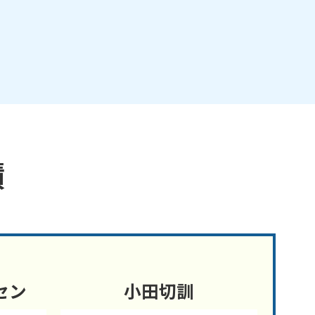
績
セン
小田切訓