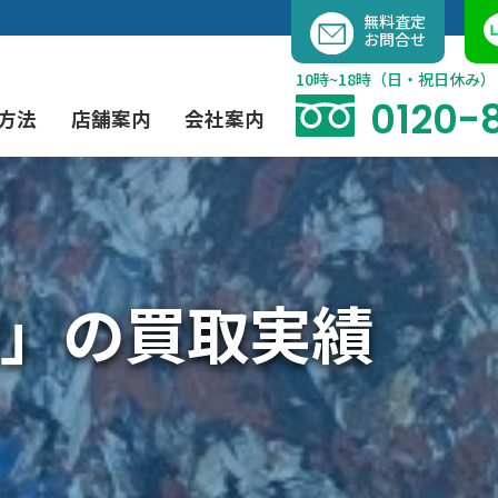
内
無料査定
お問合せ
容
を
10時~18時（日・祝日休み）
ス
0120-
方法
店舗案内
会社案内
キ
ッ
プ
よくあるご質問
現代アート買取
出張買取（無料）
大阪店
当社の特徴
」の買取実績
茶道具買取
業者間オークション出品代行
instagram
彫刻・ブロンズ買取
工芸品買取