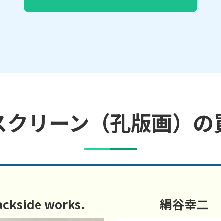
スクリーン（孔版画）の
ackside works.
絹谷幸二