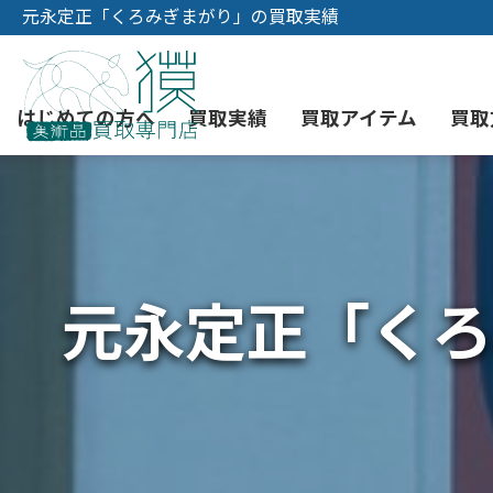
元永定正「くろみぎまがり」の買取実績
はじめての方へ
買取実績
買取アイテム
買取
初めての美術品売却
絵画買取
3つの買取方法
東京店
会社概要
元永定正「くろ
骨董品買取
宅配・郵送買取
消費者志向自主宣言
YOUTUBE
西洋アンティーク買取
時価評価サービス
中国骨董品買取