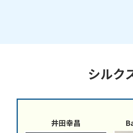
シルク
井田幸昌
B