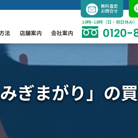
内
無料査定
お問合せ
容
を
10時~18時（日・祝日休み）
ス
0120-
方法
店舗案内
会社案内
キ
ッ
プ
よくあるご質問
現代アート買取
出張買取（無料）
大阪店
当社の特徴
みぎまがり」の買
茶道具買取
業者間オークション出品代行
instagram
彫刻・ブロンズ買取
工芸品買取