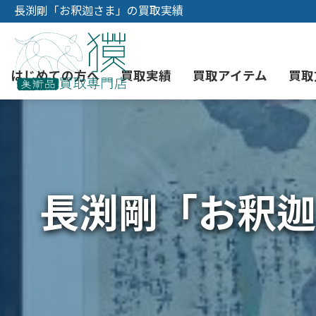
長渕剛「お釈迦さま」の買取実績
はじめての方へ
買取実績
買取アイテム
買取
初めての美術品売却
絵画買取
3つの買取方法
東京店
会社概要
長渕剛「お釈迦
骨董品買取
宅配・郵送買取
消費者志向自主宣言
YOUTUBE
西洋アンティーク買取
時価評価サービス
中国骨董品買取