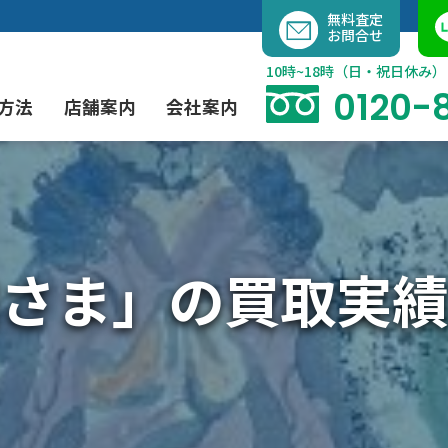
内
無料査定
お問合せ
容
を
10時~18時（日・祝日休み）
ス
0120-
方法
店舗案内
会社案内
キ
ッ
プ
よくあるご質問
現代アート買取
出張買取（無料）
大阪店
当社の特徴
さま」の買取実績
茶道具買取
業者間オークション出品代行
instagram
彫刻・ブロンズ買取
工芸品買取