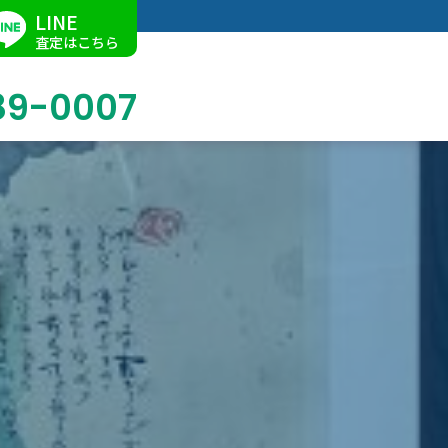
LINE
査定はこちら
89-0007
ブログ
掛軸買取
店舗での買取
名古屋店
求人情報
陶磁器・陶器買取
催事買取
Facebook
美術品・古美術品買取
ジュエリー・ウォッチ買取