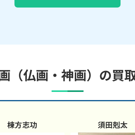
画（仏画・神画）の買
棟方志功
須田剋太