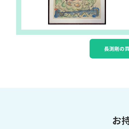
長渕剛の
お