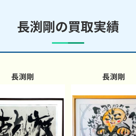
長渕剛の買取実績
長渕剛
長渕剛