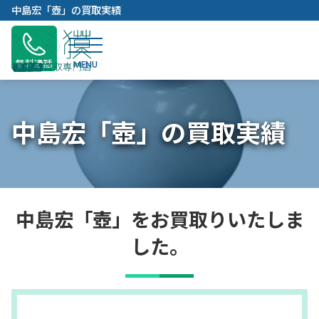
内
中島宏「壺」の買取実績
容
を
ス
無料通話
キ
ッ
プ
中島宏「壺」の買取実績
中島宏「壺」をお買取りいたしま
した。