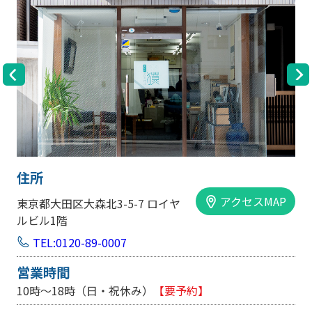
住所
スMAP
アクセスM
大阪市中央区内平野町1-1-5 西大
手前ビル103号
TEL:0120-89-0007
営業時間
10時～18時（日・祝休み/土曜は不定休）
【要予約