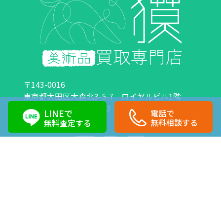
〒143-0016
東京都大田区大森北3-5-7 ロイヤルビル1階
営業時間：10:00～18:00 定休日：日曜日・祝日
LINEで
電話で
0120-89-0007
03-6423-1033
無料相談する
無料査定する
Copyright©株式会社獏 All Right Reserved.