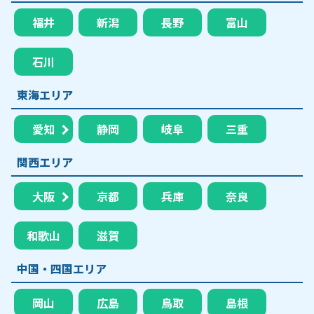
福井
新潟
長野
富山
石川
東海エリア
愛知
静岡
岐阜
三重
関西エリア
大阪
京都
兵庫
奈良
和歌山
滋賀
中国・四国エリア
岡山
広島
鳥取
島根