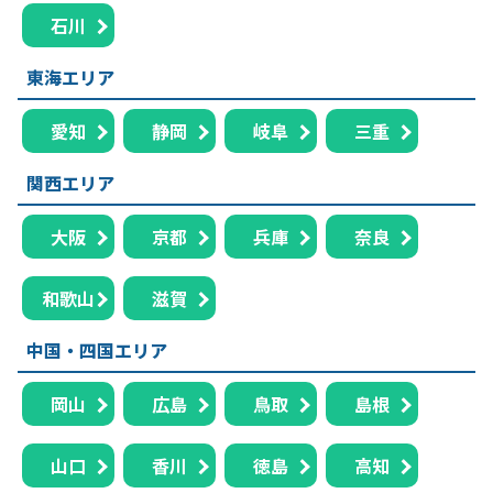
石川
東海エリア
愛知
静岡
岐阜
三重
関西エリア
大阪
京都
兵庫
奈良
和歌山
滋賀
中国・四国エリア
岡山
広島
鳥取
島根
山口
香川
徳島
高知