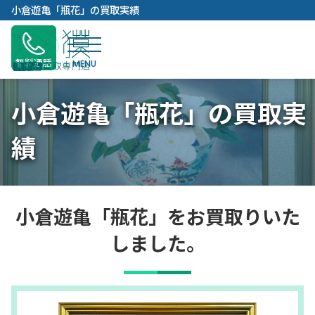
内
小倉遊亀「瓶花」の買取実績
容
を
ス
無料通話
キ
ッ
小倉遊亀「瓶花」の買取実
プ
績
小倉遊亀「瓶花」をお買取りいた
しました。