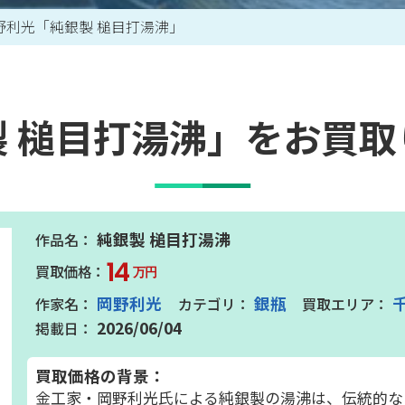
野利光「純銀製 槌目打湯沸」
買取アイテム一覧はこちら
 槌目打湯沸」をお買
純銀製 槌目打湯沸
14
万円
岡野利光
銀瓶
2026/06/04
買取価格の背景：
金工家・岡野利光氏による純銀製の湯沸は、伝統的な