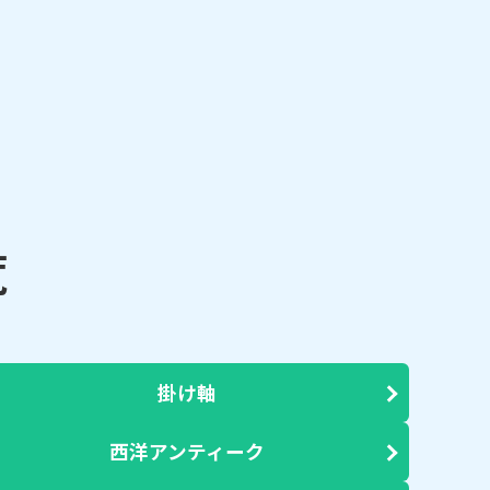
覧
掛け軸
西洋アンティーク