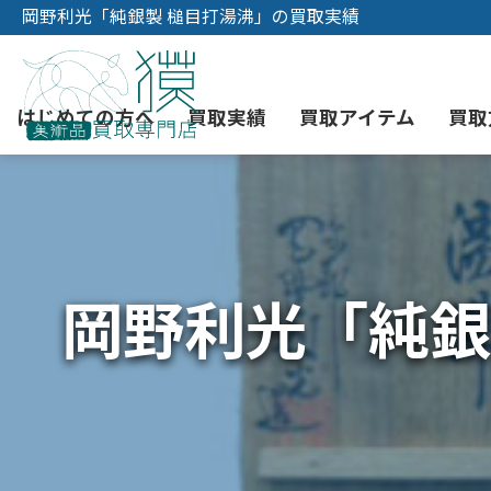
岡野利光「純銀製 槌目打湯沸」の買取実績
はじめての方へ
買取実績
買取アイテム
買取
初めての美術品売却
絵画買取
3つの買取方法
東京店
会社概要
岡野利光「純銀
骨董品買取
宅配・郵送買取
消費者志向自主宣言
YOUTUBE
西洋アンティーク買取
時価評価サービス
中国骨董品買取