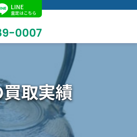
LINE
査定はこちら
89-0007
ブログ
掛軸買取
店舗での買取
名古屋店
求人情報
の買取実績
陶磁器・陶器買取
催事買取
Facebook
美術品・古美術品買取
ジュエリー・ウォッチ買取