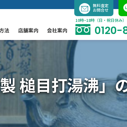
内
無料査定
お問合せ
容
を
10時~18時（日・祝日休み）
ス
0120-
方法
店舗案内
会社案内
キ
ッ
プ
よくあるご質問
現代アート買取
出張買取（無料）
大阪店
当社の特徴
製 槌目打湯沸」
茶道具買取
業者間オークション出品代行
instagram
彫刻・ブロンズ買取
工芸品買取