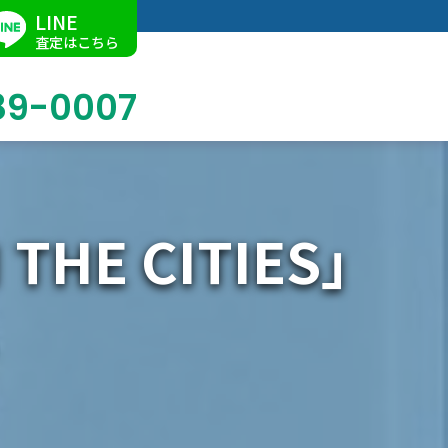
LINE
査定はこちら
89-0007
HE CITIES」
ブログ
掛軸買取
店舗での買取
名古屋店
求人情報
陶磁器・陶器買取
催事買取
Facebook
美術品・古美術品買取
ジュエリー・ウォッチ買取