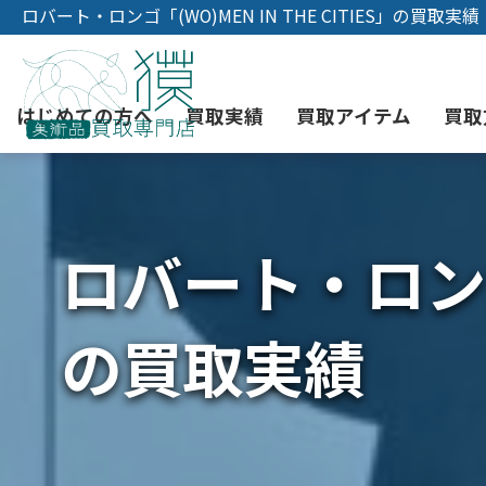
ロバート・ロンゴ「(WO)MEN IN THE CITIES」の買取実績
はじめての方へ
買取実績
買取アイテム
買取
ロバート・ロンゴ「
初めての美術品売却
絵画買取
3つの買取方法
東京店
会社概要
骨董品買取
宅配・郵送買取
消費者志向自主宣言
YOUTUBE
の買取実績
西洋アンティーク買取
時価評価サービス
中国骨董品買取