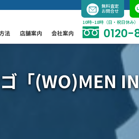
内
無料査定
お問合せ
容
を
10時~18時（日・祝日休み）
ス
0120-
方法
店舗案内
会社案内
キ
ッ
プ
(WO)MEN IN T
よくあるご質問
現代アート買取
出張買取（無料）
大阪店
当社の特徴
茶道具買取
業者間オークション出品代行
instagram
彫刻・ブロンズ買取
工芸品買取