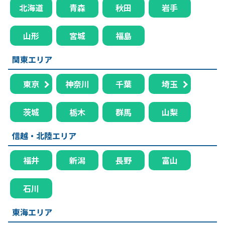
北海道
青森
秋田
岩手
山形
宮城
福島
関東エリア
東京
神奈川
千葉
埼玉
茨城
栃木
群馬
山梨
信越・北陸エリア
福井
新潟
長野
富山
石川
東海エリア