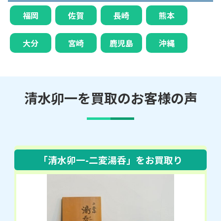
福岡
佐賀
長崎
熊本
大分
宮崎
鹿児島
沖縄
清水卯一を買取のお客様の声
「清水卯一-二変湯呑」
をお買取り