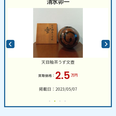
清水卯一
天目釉茶うず文壺
2.5
万円
掲載日：2023/05/07