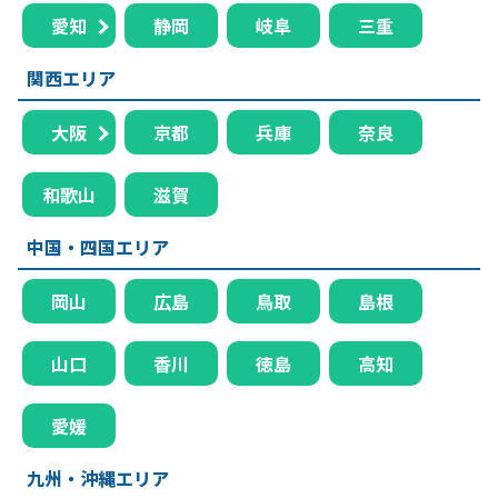
愛知
静岡
岐阜
三重
関西エリア
大阪
京都
兵庫
奈良
和歌山
滋賀
中国・四国エリア
岡山
広島
鳥取
島根
山口
香川
徳島
高知
愛媛
九州・沖縄エリア