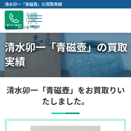
内
清水卯一「青磁壺」の買取実績
容
を
ス
無料通話
キ
ッ
清水卯一「青磁壺」の買取
プ
実績
清水卯一「青磁壺」をお買取りい
たしました。