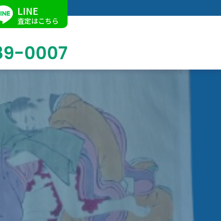
LINE
査定はこちら
89-0007
ブログ
掛軸買取
店舗での買取
名古屋店
求人情報
陶磁器・陶器買取
催事買取
Facebook
美術品・古美術品買取
ジュエリー・ウォッチ買取