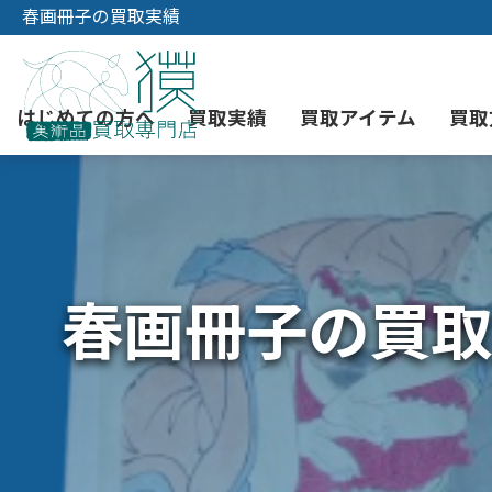
春画冊子の買取実績
はじめての方へ
買取実績
買取アイテム
買取
初めての美術品売却
絵画買取
3つの買取方法
東京店
会社概要
春画冊子の買取
骨董品買取
宅配・郵送買取
消費者志向自主宣言
YOUTUBE
西洋アンティーク買取
時価評価サービス
中国骨董品買取