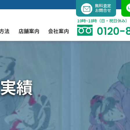
内
無料査定
お問合せ
容
を
10時~18時（日・祝日休み）
ス
0120-
方法
店舗案内
会社案内
キ
ッ
プ
よくあるご質問
現代アート買取
出張買取（無料）
大阪店
当社の特徴
実績
茶道具買取
業者間オークション出品代行
instagram
彫刻・ブロンズ買取
工芸品買取