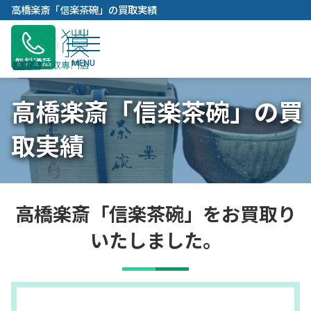
内
高橋楽斎「信楽茶碗」の買取実績
容
を
ス
無料通話
キ
ッ
高橋楽斎「信楽茶碗」の買
プ
取実績
高橋楽斎「信楽茶碗」をお買取り
いたしました。