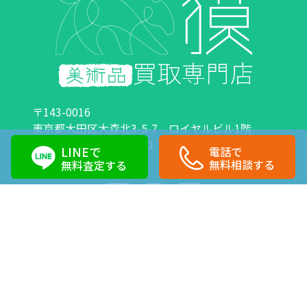
〒143-0016
東京都大田区大森北3-5-7 ロイヤルビル1階
営業時間：10:00～18:00 定休日：日曜日・祝日
LINEで
電話で
0120-89-0007
03-6423-1033
無料相談する
無料査定する
Copyright©株式会社獏 All Right Reserved.