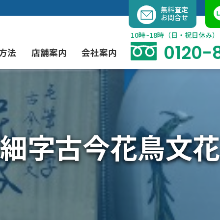
内
無料査定
お問合せ
容
を
10時~18時（日・祝日休み）
ス
0120-
方法
店舗案内
会社案内
キ
ッ
プ
よくあるご質問
現代アート買取
出張買取（無料）
大阪店
当社の特徴
細字古今花鳥文
茶道具買取
業者間オークション出品代行
instagram
彫刻・ブロンズ買取
工芸品買取