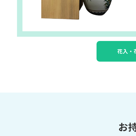
花入・
お