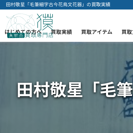
田村敬星「毛筆細字古今花鳥文花器」の買取実績
はじめての方へ
買取実績
買取アイテム
買取
初めての美術品売却
絵画買取
3つの買取方法
東京店
会社概要
田村敬星「毛筆
骨董品買取
宅配・郵送買取
消費者志向自主宣言
YOUTUBE
西洋アンティーク買取
時価評価サービス
中国骨董品買取