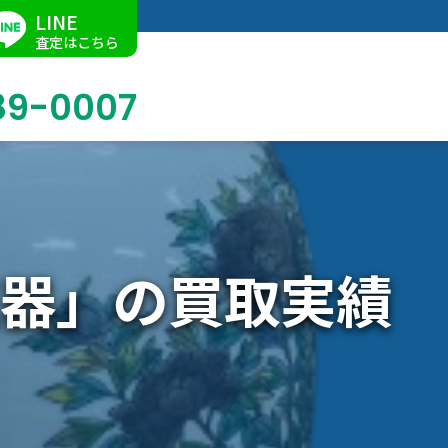
LINE
査定はこちら
89-0007
ブログ
掛軸買取
店舗での買取
名古屋店
求人情報
花器」の買取実績
陶磁器・陶器買取
催事買取
Facebook
美術品・古美術品買取
ジュエリー・ウォッチ買取