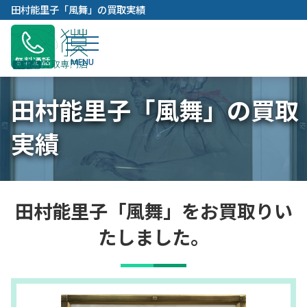
内
田村能里子「風舞」の買取実績
容
を
ス
無料通話
キ
ッ
田村能里子「風舞」の買取
プ
実績
田村能里子「風舞」をお買取りい
たしました。