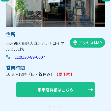
住所
スMAP
アクセスM
大阪市中央区内平野町1-1-5 西大
手前ビル103号
TEL:0120-89-0007
営業時間
10時～18時（日・祝休み/土曜は不定休）
【要予約
大阪店詳細はこちら