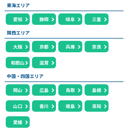
東海エリア
愛知
静岡
岐阜
三重
関西エリア
大阪
京都
兵庫
奈良
和歌山
滋賀
中国・四国エリア
岡山
広島
鳥取
島根
山口
香川
徳島
高知
愛媛