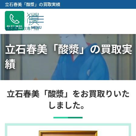
内
立石春美「酸漿」の買取実績
容
を
ス
無料通話
キ
ッ
立石春美「酸漿」の買取実
プ
績
立石春美「酸漿」をお買取りいた
しました。