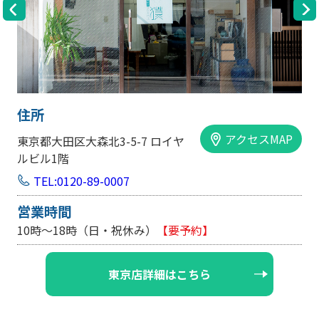
住所
アクセスMAP
大田区大森北3-5-7 ロイヤ
大阪市中央
ル1階
手前ビル1
EL:0120-89-0007
TEL:0
時間
営業時
時～18時（日・祝休み）
【要予約】
10時～1
東京店詳細はこちら