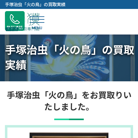
内
手塚治虫「火の鳥」の買取実績
容
を
ス
無料通話
キ
ッ
手塚治虫「火の鳥」の買取
プ
実績
手塚治虫「火の鳥」をお買取りい
たしました。