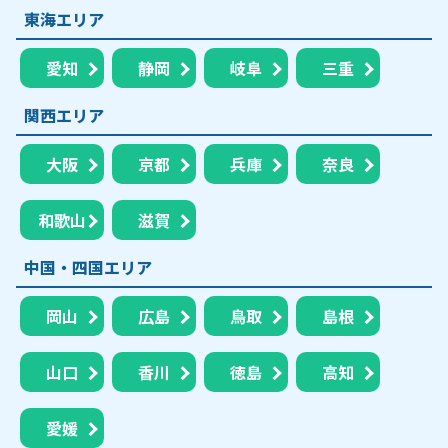
東海エリア
愛知
静岡
岐阜
三重
関西エリア
大阪
京都
兵庫
奈良
和歌山
滋賀
中国・四国エリア
岡山
広島
鳥取
島根
山口
香川
徳島
高知
愛媛