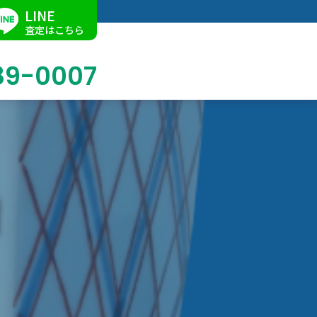
LINE
査定はこちら
89-0007
ブログ
掛軸買取
店舗での買取
名古屋店
求人情報
陶磁器・陶器買取
催事買取
Facebook
美術品・古美術品買取
ジュエリー・ウォッチ買取