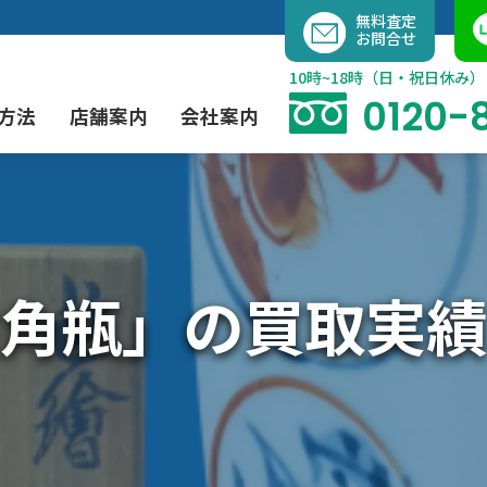
内
無料査定
お問合せ
容
を
10時~18時（日・祝日休み）
ス
0120-
方法
店舗案内
会社案内
キ
ッ
プ
よくあるご質問
現代アート買取
出張買取（無料）
大阪店
当社の特徴
角瓶」の買取実績
茶道具買取
業者間オークション出品代行
instagram
彫刻・ブロンズ買取
工芸品買取