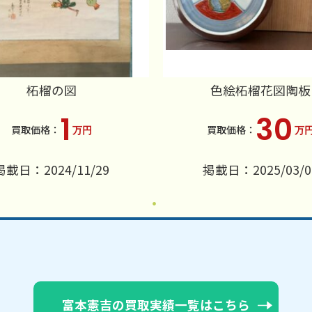
柘榴の図
色絵柘榴花図陶板
1
30
万円
万
掲載日：2024/11/29
掲載日：2025/03/0
富本憲吉の買取実績一覧はこちら