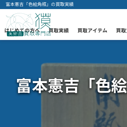
富本憲吉「色絵角瓶」の買取実績
はじめての方へ
買取実績
買取アイテム
買取
初めての美術品売却
絵画買取
3つの買取方法
東京店
会社概要
富本憲吉「色絵
骨董品買取
宅配・郵送買取
消費者志向自主宣言
YOUTUBE
西洋アンティーク買取
時価評価サービス
中国骨董品買取