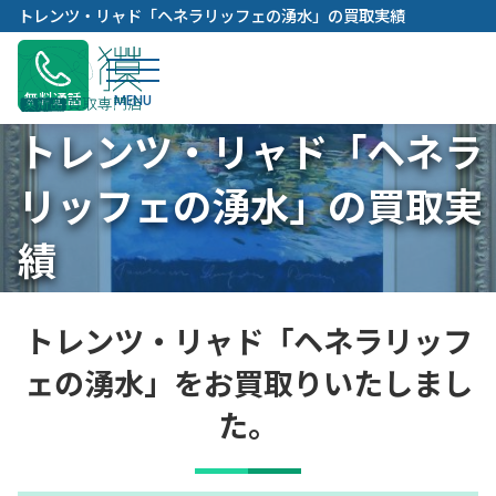
内
トレンツ・リャド「ヘネラリッフェの湧水」の買取実績
容
を
ス
無料通話
キ
トレンツ・リャド「ヘネラ
ッ
プ
リッフェの湧水」の買取実
績
トレンツ・リャド「ヘネラリッフ
ェの湧水」をお買取りいたしまし
た。