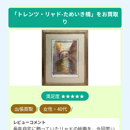
「トレンツ・リャド-ためいき橋」
をお買取
り
★★★★★
出張買取
/
女性・40代
/
レビューコメント
長年自宅に飾っていたリャドの絵画を、今回思い