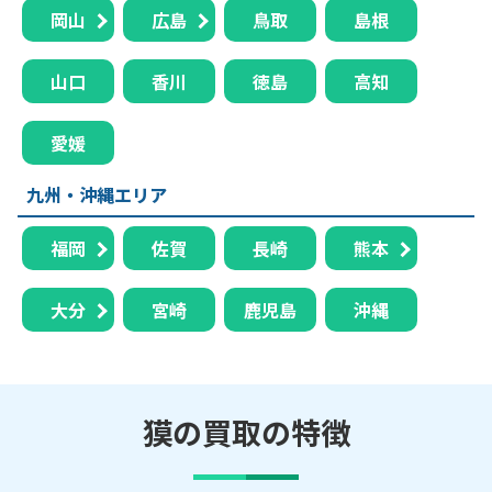
岡山
広島
鳥取
島根
山口
香川
徳島
高知
愛媛
九州・沖縄エリア
福岡
佐賀
長崎
熊本
大分
宮崎
鹿児島
沖縄
獏の買取の特徴