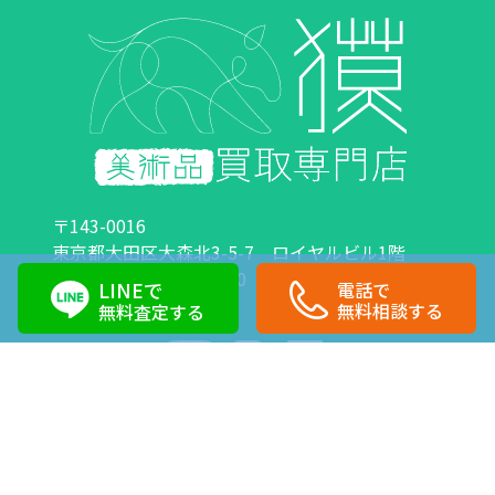
〒143-0016
東京都大田区大森北3-5-7 ロイヤルビル1階
営業時間：10:00～18:00 定休日：日曜日・祝日
LINEで
電話で
0120-89-0007
03-6423-1033
無料相談する
無料査定する
Copyright©株式会社獏 All Right Reserved.