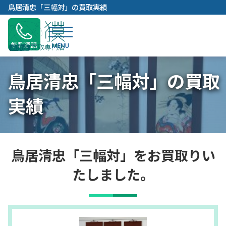
内
鳥居清忠「三幅対」の買取実績
容
を
ス
無料通話
キ
ッ
鳥居清忠「三幅対」の買取
プ
実績
鳥居清忠「三幅対」をお買取りい
たしました。