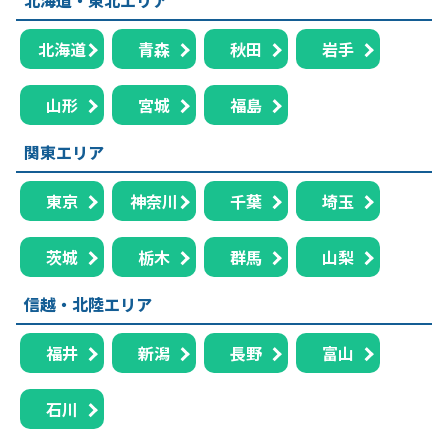
北海道
青森
秋田
岩手
山形
宮城
福島
関東エリア
東京
神奈川
千葉
埼玉
茨城
栃木
群馬
山梨
信越・北陸エリア
福井
新潟
長野
富山
石川