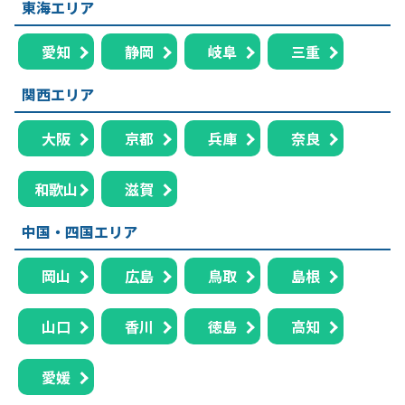
東海エリア
愛知
静岡
岐阜
三重
関西エリア
大阪
京都
兵庫
奈良
和歌山
滋賀
中国・四国エリア
岡山
広島
鳥取
島根
山口
香川
徳島
高知
愛媛