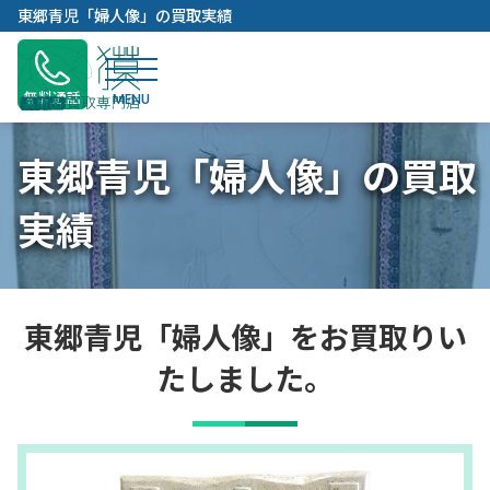
内
東郷青児「婦人像」の買取実績
容
を
ス
無料通話
キ
ッ
東郷青児「婦人像」の買取
プ
実績
東郷青児「婦人像」をお買取りい
たしました。