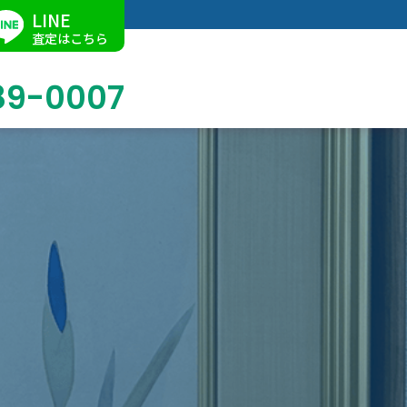
LINE
査定はこちら
89-0007
ブログ
掛軸買取
店舗での買取
名古屋店
求人情報
陶磁器・陶器買取
催事買取
Facebook
美術品・古美術品買取
ジュエリー・ウォッチ買取