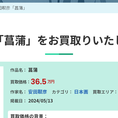
田靫彦「菖蒲」
買取アイテム一覧はこちら
「菖蒲」をお買取りいた
菖蒲
36.5
万円
安田靫彦
日本画
2024/05/13
買取価格の背景：