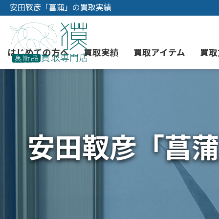
安田靫彦「菖蒲」の買取実績
はじめての方へ
買取実績
買取アイテム
買取
初めての美術品売却
絵画買取
3つの買取方法
東京店
会社概要
安田靫彦「菖蒲
骨董品買取
宅配・郵送買取
消費者志向自主宣言
YOUTUBE
西洋アンティーク買取
時価評価サービス
中国骨董品買取