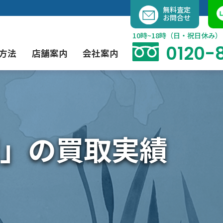
内
無料査定
お問合せ
容
を
10時~18時（日・祝日休み）
ス
0120-
方法
店舗案内
会社案内
キ
ッ
プ
よくあるご質問
現代アート買取
出張買取（無料）
大阪店
当社の特徴
」の買取実績
茶道具買取
業者間オークション出品代行
instagram
彫刻・ブロンズ買取
工芸品買取