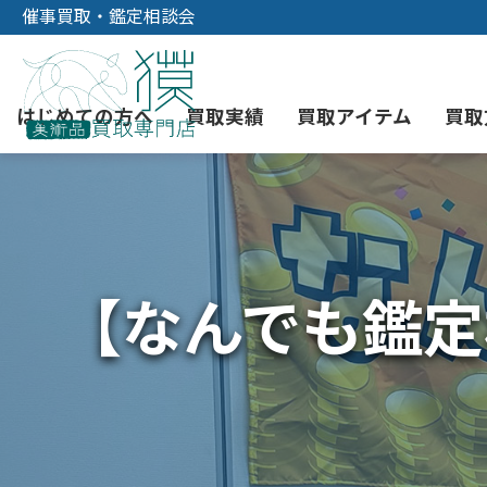
催事買取・鑑定相談会
はじめての方へ
買取実績
買取アイテム
買取
初めての美術品売却
絵画買取
3つの買取方法
東京店
会社概要
【なんでも鑑定相
骨董品買取
宅配・郵送買取
消費者志向自主宣言
YOUTUBE
西洋アンティーク買取
時価評価サービス
中国骨董品買取