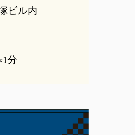
平塚ビル内
1分