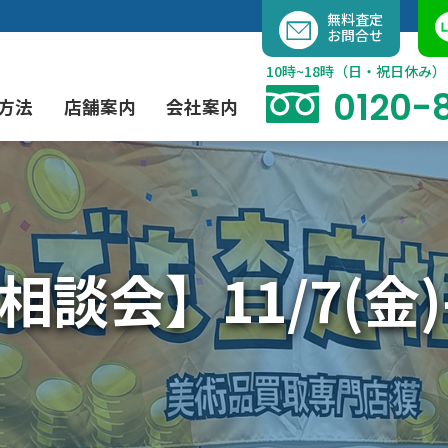
内
無料査定
お問合せ
容
を
10時~18時（日・祝日休み）
ス
0120-
方法
店舗案内
会社案内
キ
ッ
プ
よくあるご質問
現代アート買取
出張買取（無料）
大阪店
当社の特徴
談会】11/7(金
茶道具買取
業者間オークション出品代行
instagram
彫刻・ブロンズ買取
工芸品買取