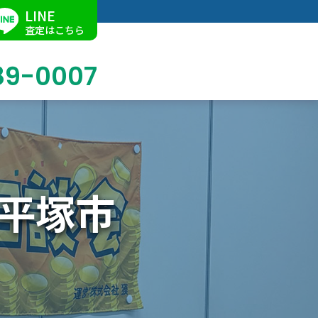
LINE
査定はこちら
89-0007
ブログ
掛軸買取
店舗での買取
名古屋店
求人情報
)平塚市
陶磁器・陶器買取
催事買取
Facebook
美術品・古美術品買取
ジュエリー・ウォッチ買取