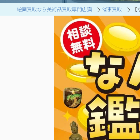
絵画買取なら美術品買取専門店獏
催事買取
【
ブランド家具買取