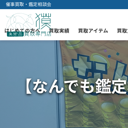
催事買取・鑑定相談会
はじめての方へ
買取実績
買取アイテム
買取
初めての美術品売却
絵画買取
3つの買取方法
東京店
会社概要
【なんでも鑑定相
骨董品買取
宅配・郵送買取
消費者志向自主宣言
YOUTUBE
西洋アンティーク買取
時価評価サービス
中国骨董品買取