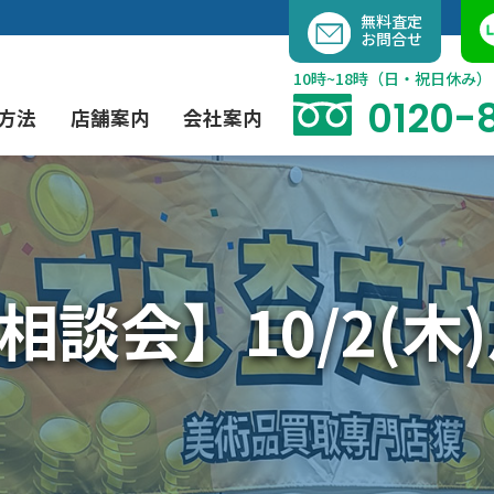
内
無料査定
お問合せ
容
を
10時~18時（日・祝日休み）
ス
0120-
方法
店舗案内
会社案内
キ
ッ
プ
よくあるご質問
現代アート買取
出張買取（無料）
大阪店
当社の特徴
談会】10/2(木
茶道具買取
業者間オークション出品代行
instagram
彫刻・ブロンズ買取
工芸品買取