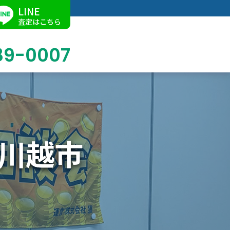
LINE
査定はこちら
89-0007
ブログ
掛軸買取
店舗での買取
名古屋店
求人情報
)川越市
陶磁器・陶器買取
催事買取
Facebook
美術品・古美術品買取
ジュエリー・ウォッチ買取