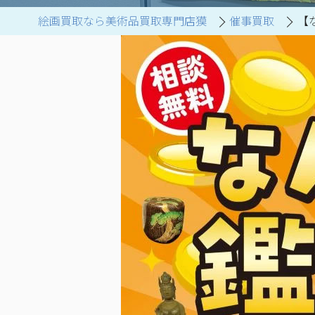
絵画買取なら美術品買取専門店獏
催事買取
【
ブランド家具買取