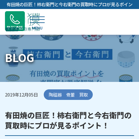
内
有田焼の巨匠！柿右衛門と今右衛門の買取時にプロが見るポイン
容
ト！
を
ス
無料通話
キ
ッ
プ
BLOG
2019年12月05日
陶磁器 骨董 買取
有田焼の巨匠！柿右衛門と今右衛門の
買取時にプロが見るポイント！