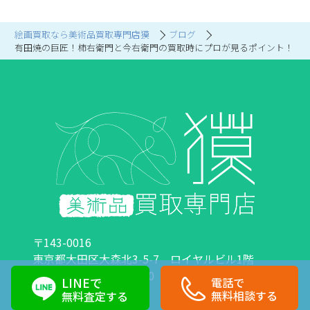
絵画買取なら美術品買取専門店獏
ブログ
有田焼の巨匠！柿右衛門と今右衛門の買取時にプロが見るポイント！
〒143-0016
東京都大田区大森北3-5-7 ロイヤルビル1階
営業時間：10:00～18:00 定休日：日曜日・祝日
LINEで
電話で
0120-89-0007
03-6423-1033
無料相談する
無料査定する