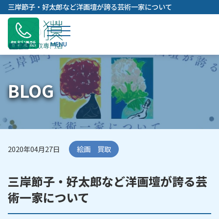
内
三岸節子・好太郎など洋画壇が誇る芸術一家について
容
を
ス
無料通話
キ
ッ
プ
BLOG
2020年04月27日
絵画 買取
三岸節子・好太郎など洋画壇が誇る芸
術一家について