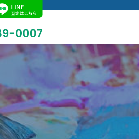
LINE
査定はこちら
89-0007
ブログ
掛軸買取
店舗での買取
名古屋店
求人情報
陶磁器・陶器買取
催事買取
Facebook
美術品・古美術品買取
ジュエリー・ウォッチ買取