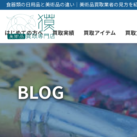
食器類の日用品と美術品の違い｜美術品買取業者の見方を
はじめての方へ
買取実績
買取アイテム
買取
初めての美術品売却
絵画買取
3つの買取方法
東京店
会社概要
BLOG
骨董品買取
宅配・郵送買取
消費者志向自主宣言
YOUTUBE
西洋アンティーク買取
時価評価サービス
中国骨董品買取