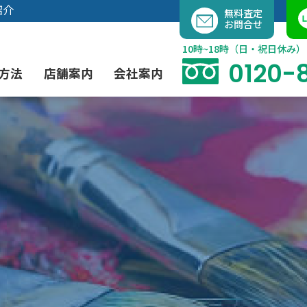
内
紹介
無料査定
お問合せ
容
を
10時~18時（日・祝日休み）
ス
0120-
方法
店舗案内
会社案内
キ
ッ
プ
よくあるご質問
現代アート買取
出張買取（無料）
大阪店
当社の特徴
茶道具買取
業者間オークション出品代行
instagram
彫刻・ブロンズ買取
工芸品買取