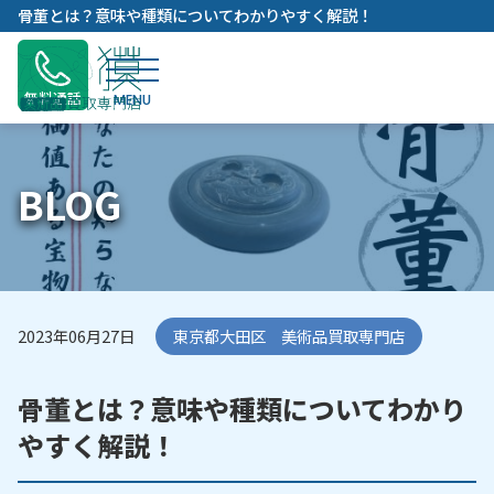
内
骨董とは？意味や種類についてわかりやすく解説！
容
を
ス
無料通話
キ
ッ
プ
BLOG
2023年06月27日
東京都大田区 美術品買取専門店
骨董とは？意味や種類についてわかり
やすく解説！