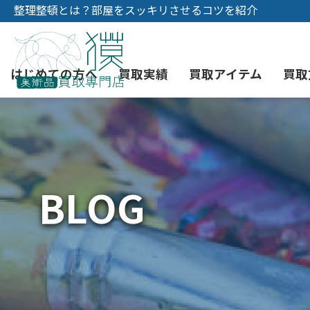
整理整頓とは？部屋をスッキリさせるコツを紹介
はじめての方へ
買取実績
買取アイテム
買取
初めての美術品売却
絵画買取
3つの買取方法
東京店
会社概要
BLOG
骨董品買取
宅配・郵送買取
消費者志向自主宣言
YOUTUBE
西洋アンティーク買取
時価評価サービス
中国骨董品買取