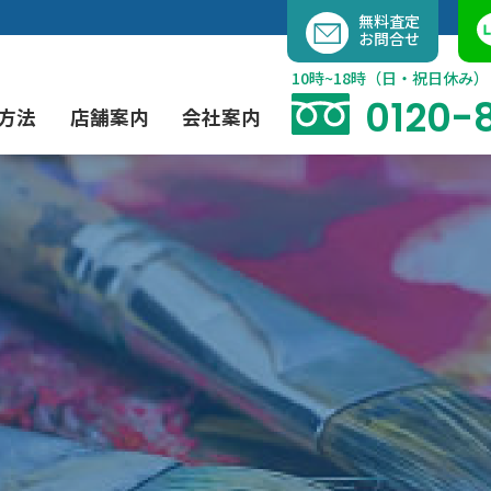
内
無料査定
お問合せ
容
を
10時~18時（日・祝日休み）
ス
0120-
方法
店舗案内
会社案内
キ
ッ
プ
よくあるご質問
現代アート買取
出張買取（無料）
大阪店
当社の特徴
茶道具買取
業者間オークション出品代行
instagram
彫刻・ブロンズ買取
工芸品買取