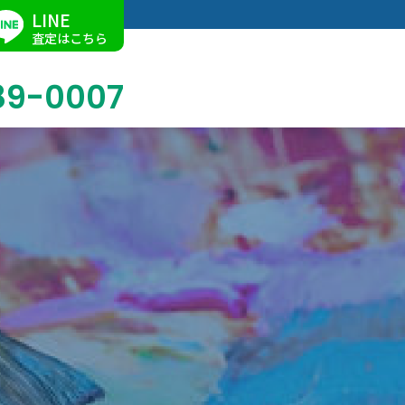
LINE
査定はこちら
89-0007
ブログ
掛軸買取
店舗での買取
名古屋店
求人情報
陶磁器・陶器買取
催事買取
Facebook
美術品・古美術品買取
ジュエリー・ウォッチ買取